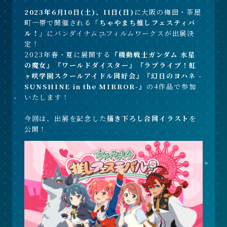
2023年6月10日(土)、11日(日)
に大阪の梅田・茶屋
町一帯で開催される
「ちゃやまち推しフェスティバ
ル！」
にバンダイナムコフィルムワークスが出展決
定！
2023年春・夏に展開する
『機動戦士ガンダム 水星
の魔女』『ワールドダイスター』『ラブライブ！虹
ヶ咲学園スクールアイドル同好会』『幻日のヨハネ -
SUNSHINE in the MIRROR-』
の4作品で参加
いたします！
今回は、出展を記念した
描き下ろし合同イラスト
を
公開！