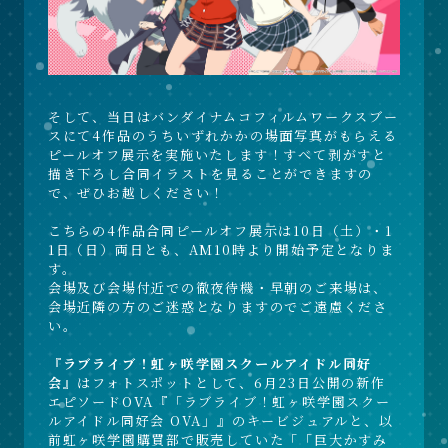
そして、当日はバンダイナムコフィルムワークスブー
スにて4作品のうちいずれかかの場面写真がもらえる
ピールオフ展示を実施いたします！すべて剥がすと
描き下ろし合同イラストを見ることができますの
で、ぜひお越しください！
こちらの4作品合同ピールオフ展示は10日（土）・1
1日（日）両日とも、AM10時より開始予定となりま
す。
会場及び会場付近での徹夜待機・早朝のご来場は、
会場近隣の方のご迷惑となりますのでご遠慮くださ
い。
『ラブライブ！虹ヶ咲学園スクールアイドル同好
会』
はフォトスポットとして、6月23日公開の新作
エピソードOVA『「ラブライブ！虹ヶ咲学園スクー
ルアイドル同好会 OVA」』のキービジュアルと、以
前虹ヶ咲学園購買部で販売していた「「巨大かすみ