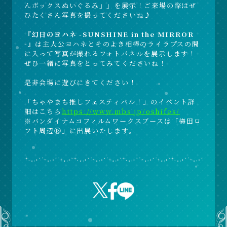
んボックスぬいぐるみ」」を展示！ご来場の際はぜ
ひたくさん写真を撮ってくださいね♪
『幻日のヨハネ -SUNSHINE in the MIRROR
-』
は主人公ヨハネとそのよき相棒のライラプスの間
に入って写真が撮れるフォトパネルを展示します！
ぜひ一緒に写真をとってみてくださいね！
是非会場に遊びにきてください！
「ちゃやまち推しフェスティバル！」のイベント詳
細はこちら
https://www.mbs.jp/oshifes/
※バンダイナムコフィルムワークスブースは「梅田ロ
フト周辺⑬」に出展いたします。