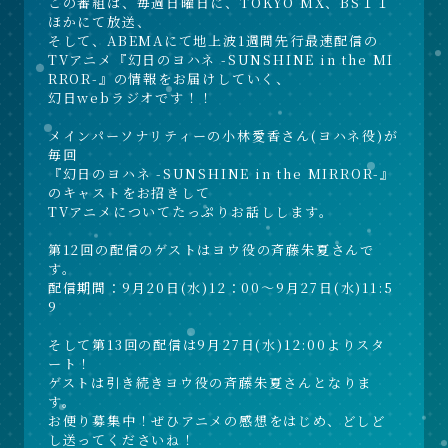
この番組は、毎週日曜日に、TOKYO MX、BS１１
ほかにて放送、
そして、ABEMAにて地上波1週間先行最速配信の
TVアニメ『幻日のヨハネ -SUNSHINE in the MI
RROR-』の情報をお届けしていく、
幻日webラジオです！！
メインパーソナリティーの小林愛香さん(ヨハネ役)が
毎回
『幻日のヨハネ -SUNSHINE in the MIRROR-』
のキャストをお招きして
TVアニメについてたっぷりお話しします。
第12回の配信のゲストはヨウ役の斉藤朱夏さんで
す。
配信期間：9月20日(水)12：00～9月27日(水)11:5
9
そして第13回の配信は9月27日(水)12:00よりスタ
ート！
ゲストは引き続きヨウ役の斉藤朱夏さんとなりま
す。
お便り募集中！ぜひアニメの感想をはじめ、どしど
し送ってくださいね！