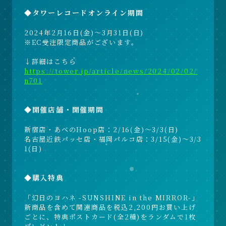
◆タワーレコードオンライン期間
2024年2月16日(金)～3月31日(日)
※EC受注限定商品がございます。
↓詳細はこちら
https://tower.jp/article/news/2024/02/02/
n701
◆開催店舗・開催期間
新宿店・あべのHoop店：2/16(金)～3/3(日)
名古屋近鉄パッセ店・福岡パルコ店：3/15(金)～3/3
1(日)
◆購入特典
「幻日のヨハネ -SUNSHINE in the MIRROR-」
新商品を含めて関連商品を税込2,200円お買い上げ
ごとに、特典ポストカード(全2種)をランダムで1枚