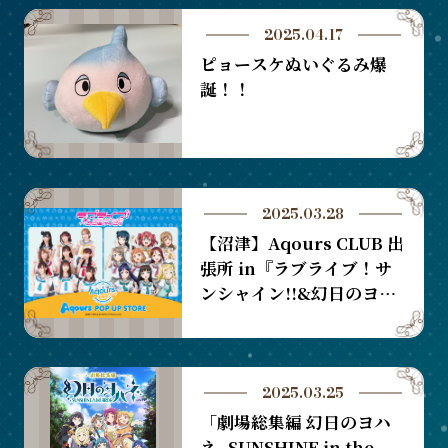
2025.04.17
ピョースケぬいぐるみ爆
誕！！
2025.03.28
【沼津】Aqours CLUB 出
張所 in『ラブライブ！サ
ンシャイン!!&幻日のヨハ
ネ プレミアムショップ』
開催決定 & 通販実施のお
知らせ
2025.03.25
「劇場総集編 幻日のヨハ
ネ -SUNSHINE in the