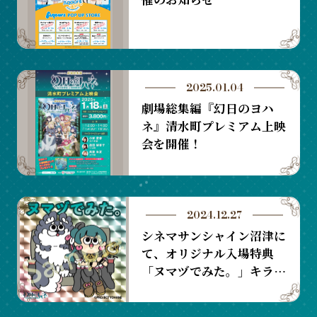
2025.01.04
劇場総集編『幻日のヨハ
ネ』清水町プレミアム上映
会を開催！
2024.12.27
シネマサンシャイン沼津に
て、オリジナル入場特典
「ヌマヅでみた。」キラキ
ラステッカーをプレゼン
ト！