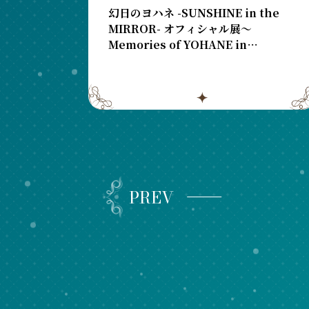
幻日のヨハネ -SUNSHINE in the
MIRROR- オフィシャル展～
Memories of YOHANE in
NUMAZU～の4都市での開催が決
定！
PREV