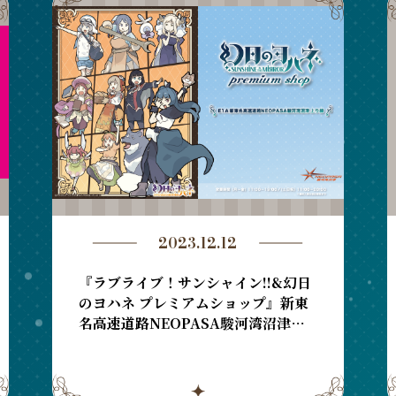
2023.12.12
『ラブライブ！サンシャイン!!&幻日
のヨハネ プレミアムショップ』新東
名高速道路NEOPASA駿河湾沼津上
り線内再開のお知らせ