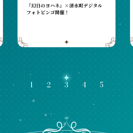
『幻日のヨハネ』×清水町デジタル
フォトビンゴ開催！
1
2
3
4
5